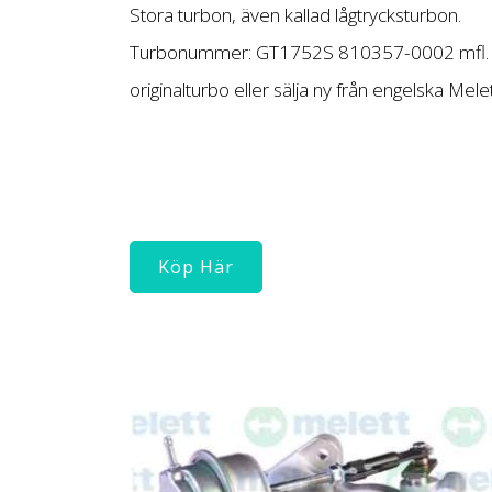
Stora turbon, även kallad lågtrycksturbon.
Turbonummer: GT1752S 810357-0002 mfl. V
originalturbo eller sälja ny från engelska Melet
Köp Här