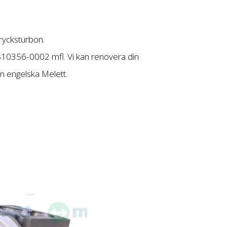
trycksturbon.
0356-0002 mfl. Vi kan renovera din
rån engelska Melett.