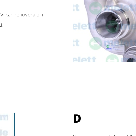
i kan renovera din
t.
D