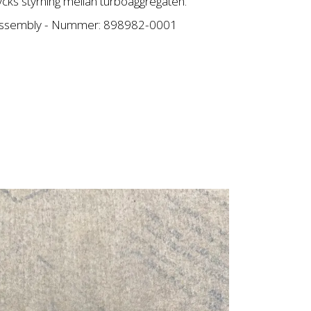
ycks styrning mellan turboaggregaten.
assembly - Nummer: 898982-0001