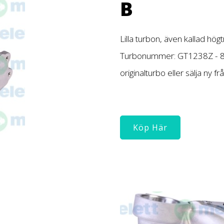
B
Lilla turbon, även kallad hög
Turbonummer: GT1238Z - 81
originalturbo eller sälja ny f
Köp Här