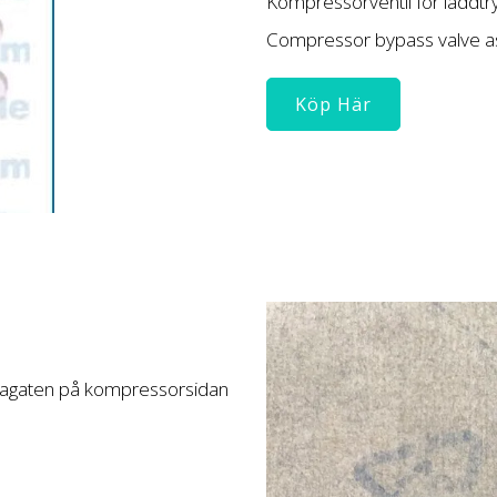
Kompressorventil för laddtr
Compressor bypass valve 
Köp Här
reagaten på kompressorsidan