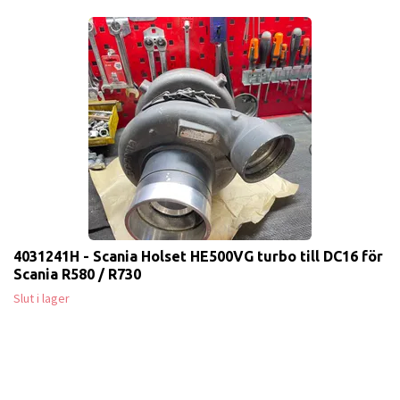
4031241H - Scania Holset HE500VG turbo till DC16 för
Scania R580 / R730
Slut i lager