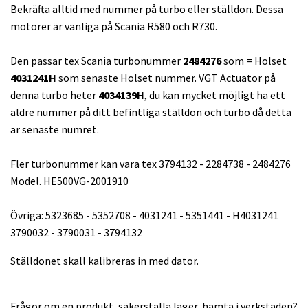
Bekräfta alltid med nummer på turbo eller ställdon. Dessa
motorer är vanliga på Scania R580 och R730.
Den passar tex Scania turbonummer
2484276
som = Holset
4031241H
som senaste Holset nummer. VGT Actuator på
denna turbo heter
4034139H
, du kan mycket möjligt ha ett
äldre nummer på ditt befintliga ställdon och turbo då detta
är senaste numret.
Fler turbonummer kan vara tex 3794132 - 2284738 - 2484276
Model. HE500VG-2001910
Övriga: 5323685 - 5352708 - 4031241 - 5351441 - H4031241
3790032 - 3790031 - 3794132
Ställdonet skall kalibreras in med dator.
Frågor om en produkt, säkerställa lager, hämta i verkstaden?