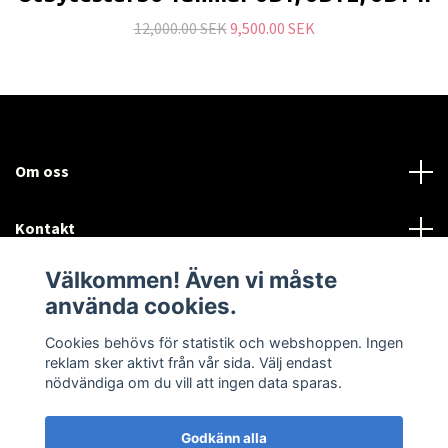
12,000.00 SEK
9,500.00 SEK
Om oss
Kontakt
Välkommen! Även vi måste
Mer information:
använda cookies.
Sociala medier
Cookies behövs för statistik och webshoppen. Ingen
reklam sker aktivt från vår sida. Välj endast
nödvändiga om du vill att ingen data sparas.
Godkänn alla