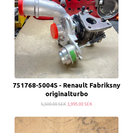
751768-5004S - Renault Fabriksny
originalturbo
5,500.00 SEK
3,995.00 SEK