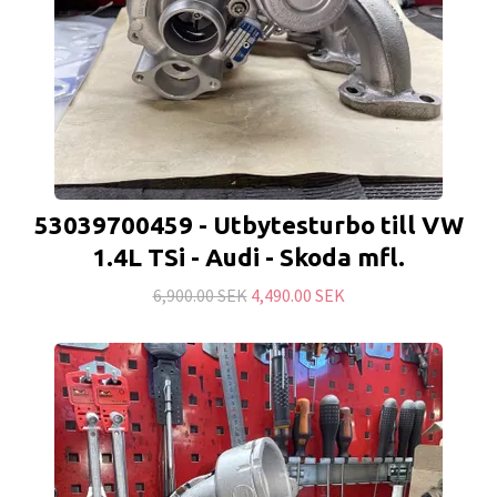
53039700459 - Utbytesturbo till VW
1.4L TSi - Audi - Skoda mfl.
6,900.00 SEK
4,490.00 SEK