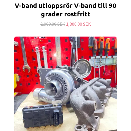
V-band utloppsrör V-band till 90
grader rostfritt
2,900.00 SEK
1,800.00 SEK