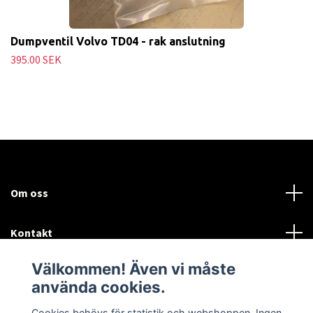
Dumpventil Volvo TD04 - rak anslutning
395.00 SEK
Om oss
Kontakt
Välkommen! Även vi måste
Mer information:
använda cookies.
Sociala medier
Cookies behövs för statistik och webshoppen. Ingen