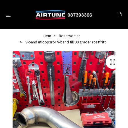
Hem
Reservdelar
V-band utloppsrör V-band till 90 grader rostfritt