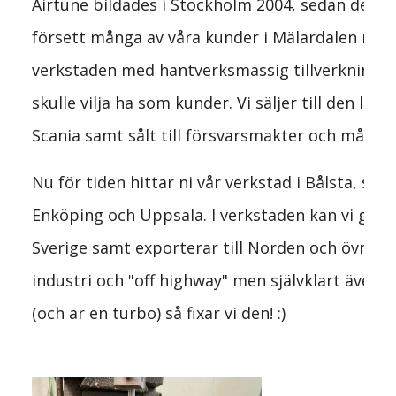
Airtune bildades i Stockholm 2004, sedan dess s
försett många av våra kunder i Mälardalen med 
verkstaden med hantverksmässig tillverkning av
skulle vilja ha som kunder. Vi säljer till den li
Scania samt sålt till försvarsmakter och många 
Nu för tiden hittar ni vår verkstad i Bålsta, st
Enköping och Uppsala. I verkstaden kan vi ge pe
Sverige samt exporterar till Norden och övriga v
industri och "off highway" men självklart även 
(och är en turbo) så fixar vi den! :) 
