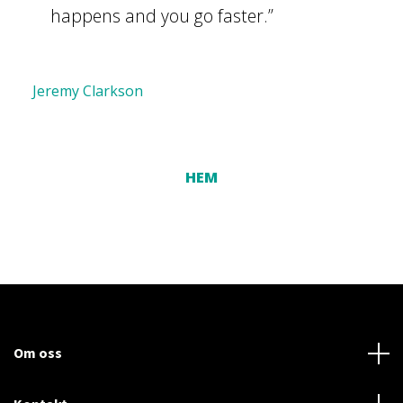
happens and you go faster.”
Jeremy Clarkson
HEM
Om oss