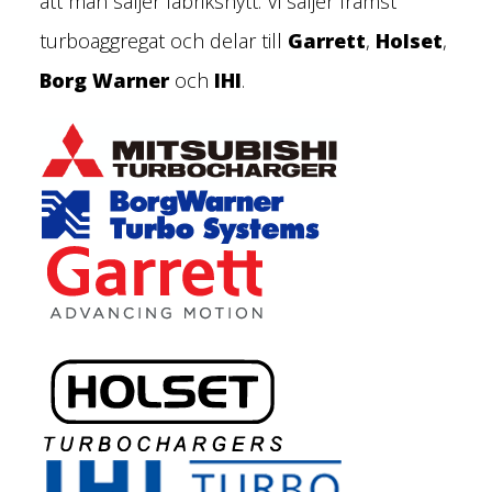
att man säljer fabriksnytt. Vi säljer främst
turboaggregat och delar till
Garrett
,
Holset
,
Borg Warner
och
IHI
.