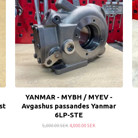
YANMAR - MYBH / MYEV -
st
Avgashus passandes Yanmar
6LP-STE
5,000.00 SEK
4,000.00 SEK