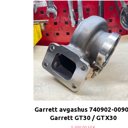
Garrett avgashus 740902-0090
Garrett GT30 / GTX30
5,000.00 SEK