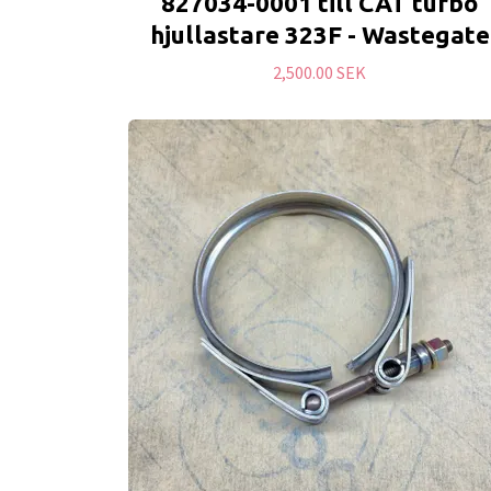
827034-0001 till CAT turbo
hjullastare 323F - Wastegate
2,500.00 SEK