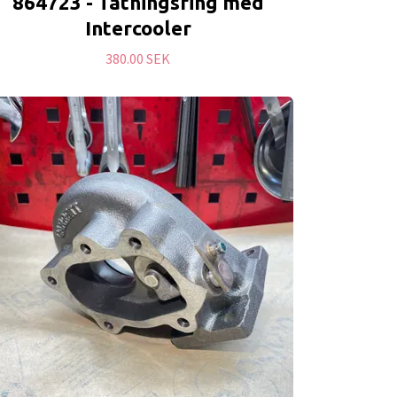
864723 - Tätningsring med
Intercooler
380.00 SEK