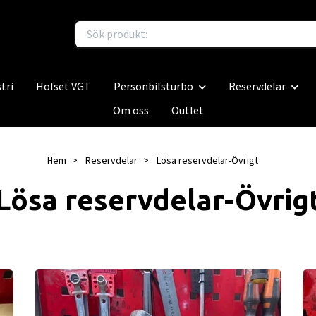
tri
Holset VGT
Personbilsturbo
Reservdelar
Om oss
Outlet
Hem
Reservdelar
Lösa reservdelar-Övrigt
Lösa reservdelar-Övrig