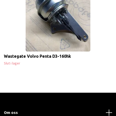
Wastegate Volvo Penta D3-160hk
Slut i lager
Om oss