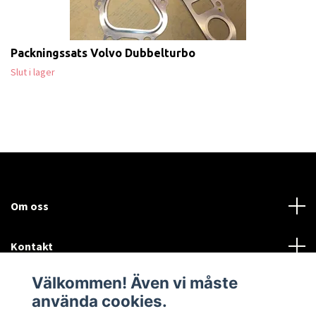
Packningssats Volvo Dubbelturbo
Slut i lager
Om oss
Kontakt
Välkommen! Även vi måste
Mer information:
använda cookies.