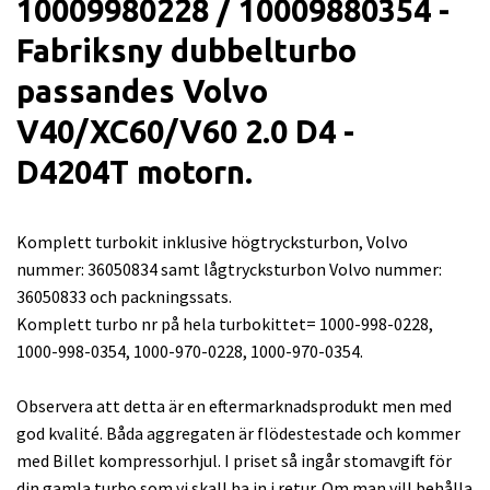
10009980228 / 10009880354 -
Fabriksny dubbelturbo
passandes Volvo
V40/XC60/V60 2.0 D4 -
D4204T motorn.
Komplett turbokit inklusive högtrycksturbon, Volvo
nummer: 36050834 samt lågtrycksturbon Volvo nummer:
36050833 och packningssats.
Komplett turbo nr på hela turbokittet= 1000-998-0228,
1000-998-0354, 1000-970-0228, 1000-970-0354.
Observera att detta är en eftermarknadsprodukt men med
god kvalité. Båda aggregaten är flödestestade och kommer
med Billet kompressorhjul. I priset så ingår stomavgift för
din gamla turbo som vi skall ha in i retur. Om man vill behålla