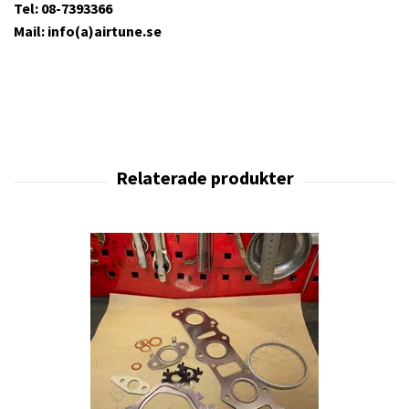
Tel: 08-7393366
Mail: info(a)airtune.se