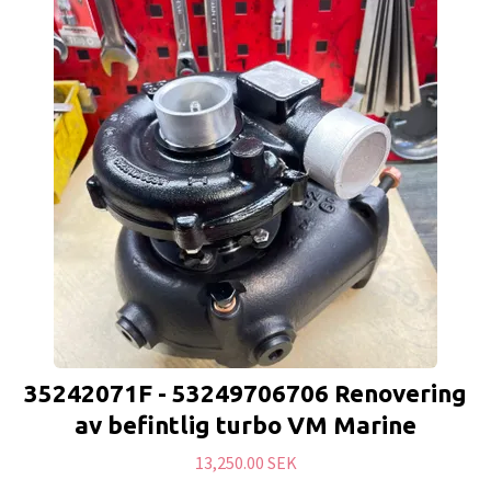
35242071F - 53249706706 Renovering
av befintlig turbo VM Marine
13,250.00 SEK