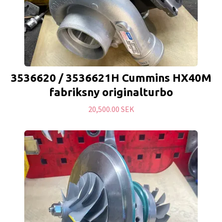
3536620 / 3536621H Cummins HX40M
fabriksny originalturbo
20,500.00 SEK