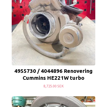
4955730 / 4044896 Renovering
Cummins HE221W turbo
8,725.00 SEK