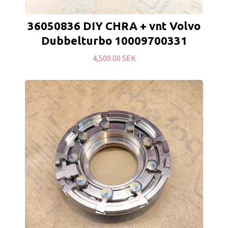
36050836 DIY CHRA + vnt Volvo
Dubbelturbo 10009700331
4,500.00 SEK