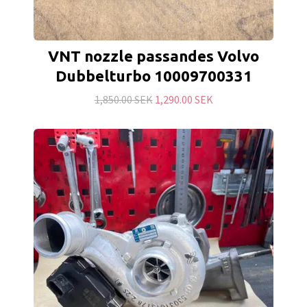
VNT nozzle passandes Volvo
Dubbelturbo 10009700331
1,850.00 SEK
1,290.00 SEK