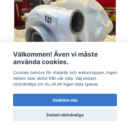
Välkommen! Även vi måste
använda cookies.
Cookies behövs för statistik och webshoppen. Ingen
reklam sker aktivt från vår sida. Välj endast
nödvändiga om du vill att ingen data sparas.
Renovering CAT S300
15,980.00 SEK
Godkänn alla
Endast nödvändiga