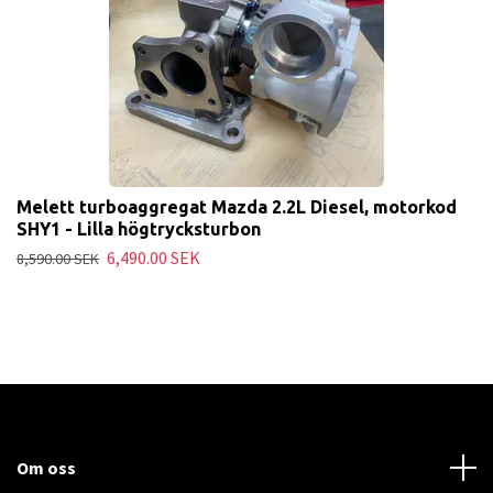
Melett turboaggregat Mazda 2.2L Diesel, motorkod
SHY1 - Lilla högtrycksturbon
6,490.00 SEK
8,590.00 SEK
Om oss