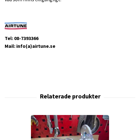
Tel: 08-7393366
Mail: info(a)airtune.se