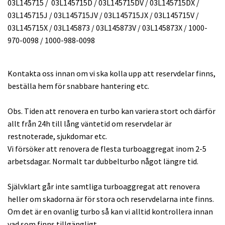
03L145715 / 03L145715D / 03L145715DV / 03L145715DX /
03L145715J / 03L145715JV / 03L145715JX / 03L145715V /
03L145715X / 03L145873 / 03L145873V / 03L145873X / 1000-
970-0098 / 1000-988-0098
Kontakta oss innan om vi ska kolla upp att reservdelar finns,
beställa hem för snabbare hantering etc.
Obs. Tiden att renovera en turbo kan variera stort och därför
allt från 24h till lång väntetid om reservdelar är
restnoterade, sjukdomar etc.
Vi försöker att renovera de flesta turboaggregat inom 2-5
arbetsdagar. Normalt tar dubbelturbo något längre tid.
Självklart går inte samtliga turboaggregat att renovera
heller om skadorna är för stora och reservdelarna inte finns.
Om det är en ovanlig turbo så kan vi alltid kontrollera innan
vad som finns tillgängligt.