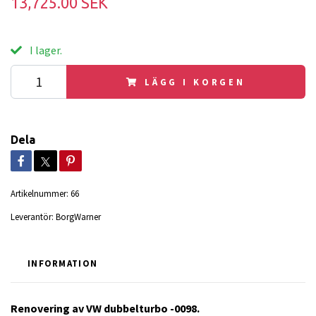
13,725.00 SEK
I lager.
LÄGG I KORGEN
Dela
Artikelnummer:
66
Leverantör:
BorgWarner
INFORMATION
Renovering av VW dubbelturbo -0098.