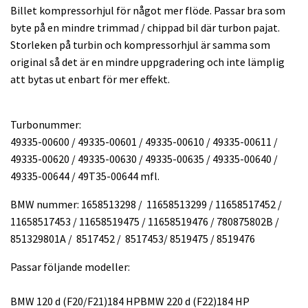
Billet kompressorhjul för något mer flöde. Passar bra som
byte på en mindre trimmad / chippad bil där turbon pajat.
Storleken på turbin och kompressorhjul är samma som
original så det är en mindre uppgradering och inte lämplig
att bytas ut enbart för mer effekt.
Turbonummer:
49335-00600 / 49335-00601 / 49335-00610 / 49335-00611 /
49335-00620 / 49335-00630 / 49335-00635 / 49335-00640 /
49335-00644 / 49T35-00644 mfl.
BMW nummer: 1658513298 / 11658513299 / 11658517452 /
11658517453 / 11658519475 / 11658519476 / 780875802B /
851329801A / 8517452 / 8517453/ 8519475 / 8519476
Passar följande modeller:
BMW 120 d (F20/F21)
184 HP
BMW 220 d (F22)
184 HP