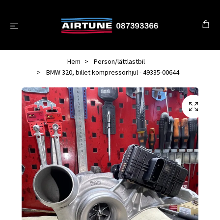
Hem
Person/lättlastbil
BMW 320, billet kompressorhjul - 49335-00644