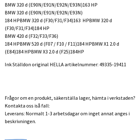
BMW 320 d (E90N/E91N/E92N/E93N)
163 HP
BMW 320 d (E90N/E91N/E92N/E93N)
184 HP
BMW 320 d (F30/F31/F34)
163 HP
BMW 320 d
(F30/F31/F34)
184 HP
BMW 420 d (F32/F33/F36)
184 HP
BMW 520 d (F07 / F10 / F11)
184 HP
BMW X1 2.0 d
(E84)
184 HP
BMW X3 2.0 d (F25)184HP
Ink Ställdon original HELLA artikelnummer: 49335-19411
Frågor om en produkt, säkerställa lager, hämta i verkstaden?
Kontakta oss iså fall:
Leverans: Normalt 1-3 arbetsdagar om inget annat anges i
beskrivningen.