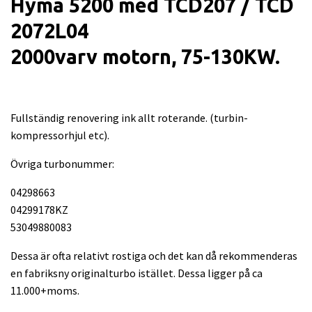
Hyma 5200 med TCD207 / TCD
2072L04
2000varv motorn, 75-130KW.
Fullständig renovering ink allt roterande. (turbin-
kompressorhjul etc).
Övriga turbonummer:
04298663
04299178KZ
53049880083
Dessa är ofta relativt rostiga och det kan då rekommenderas
en fabriksny originalturbo istället. Dessa ligger på ca
11.000+moms.