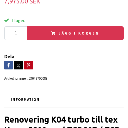
7,975.00 SEK
I lager.
LÄGG I KORGEN
Dela
Artikelnummer:
53049700083
INFORMATION
Renovering K04 turbo till tex