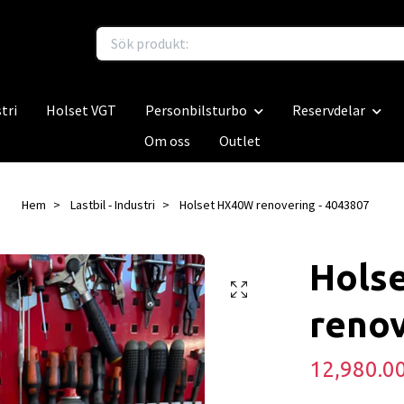
tri
Holset VGT
Personbilsturbo
Reservdelar
Om oss
Outlet
Hem
Lastbil - Industri
Holset HX40W renovering - 4043807
Hols
renov
12,980.0