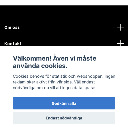
Om oss
Kontakt
Välkommen! Även vi måste
Mer information:
använda cookies.
Sociala medier
Cookies behövs för statistik och webshoppen. Ingen
reklam sker aktivt från vår sida. Välj endast
nödvändiga om du vill att ingen data sparas.
Godkänn alla
© 2026 Airtune Marin och Industriturbo
Endast nödvändiga