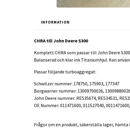
INFORMATION
CHRA till John Deere S300
Komplett CHRA som passar till John Deere S300 
Balanserad och klar ink Titaniumhjul. Kan använd
Passar följande turboaggregat:
Schwitzer nummer: 178750, 175903, 177347
Borgwarner nummer: 13009700026, 13009880026
John Deere nummer: RE535674, RE534531, RE52
OE Nummer: 011471600, 011527040, 0011471600,
Frågor om en produkt, säkerställa lager, hämta i