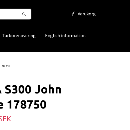
Varukorg
Turborenovering
English information
178750
 S300 John
e 178750
 SEK