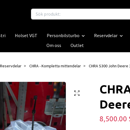
tri
Holset VGT
Personbilsturbo
Reservdelar
Om oss
Outlet
Reservdelar
CHRA - Kompletta mittendelar
CHRA S300 John Deere 
CHRA
Deer
8,500.00