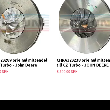
23289 original mittendel
CHRA323238 original mitten
Z Turbo - John Deere
till CZ Turbo - JOHN DEERE
0 SEK
8,690.00 SEK