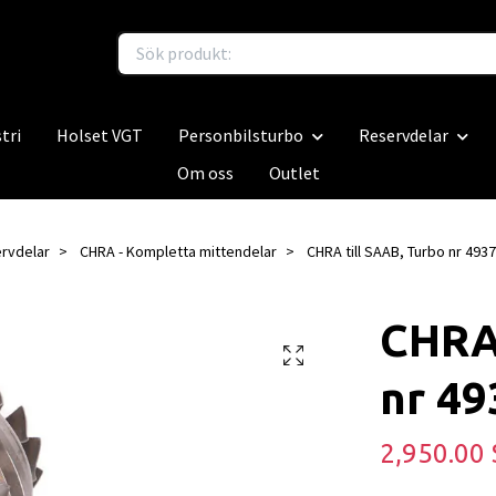
tri
Holset VGT
Personbilsturbo
Reservdelar
Om oss
Outlet
rvdelar
CHRA - Kompletta mittendelar
CHRA till SAAB, Turbo nr 493
CHRA 
nr 49
2,950.00