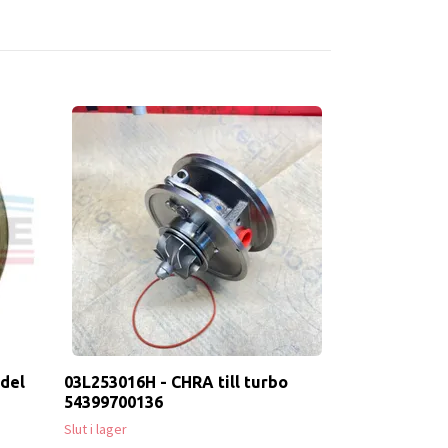
del
03L253016H - CHRA till turbo
54399700136
Slut i lager