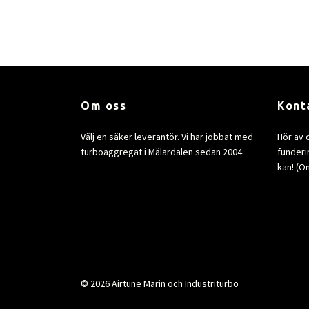
Om oss
Kont
Välj en säker leverantör. Vi har jobbat med
Hör av 
turboaggregat i Mälardalen sedan 2004
funderin
kan! (Om
© 2026 Airtune Marin och Industriturbo