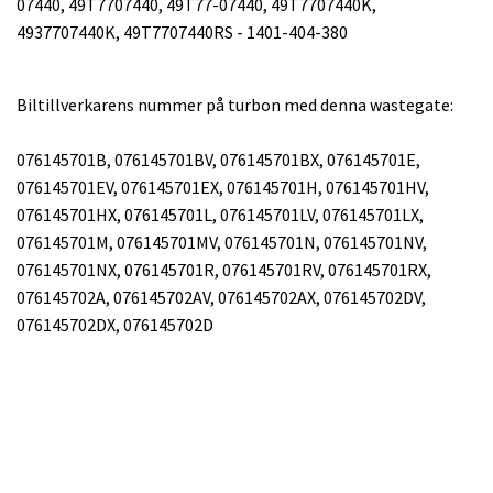
07440, 49T7707440, 49T77-07440, 49T7707440K,
4937707440K, 49T7707440RS - 1401-404-380
Biltillverkarens nummer på turbon med denna wastegate:
076145701B, 076145701BV, 076145701BX, 076145701E,
076145701EV, 076145701EX, 076145701H, 076145701HV,
076145701HX, 076145701L, 076145701LV, 076145701LX,
076145701M, 076145701MV, 076145701N, 076145701NV,
076145701NX, 076145701R, 076145701RV, 076145701RX,
076145702A, 076145702AV, 076145702AX, 076145702DV,
076145702DX, 076145702D