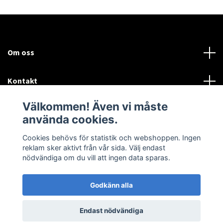
Om oss
Kontakt
Välkommen! Även vi måste
Mer information:
använda cookies.
Sociala medier
Cookies behövs för statistik och webshoppen. Ingen
reklam sker aktivt från vår sida. Välj endast
nödvändiga om du vill att ingen data sparas.
Godkänn alla
© 2026 Airtune Marin och Industriturbo
Endast nödvändiga