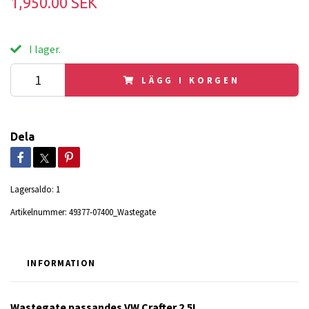
1,950.00 SEK
I lager.
LÄGG I KORGEN
Dela
Lagersaldo:
1
Artikelnummer:
49377-07400_Wastegate
INFORMATION
Wastegate passandes VW Crafter 2.5L