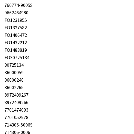
760774-9005S
9662464980
FO1231955
FO1327582
FO1406472
FO1432212
FO1483819
FO30725134
30725134
36000059
36000248
36002265
8972409267
8972409266
7701474093
7701052978
714306-5006S
714306-0006