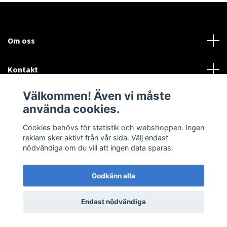
Om oss
Kontakt
Välkommen! Även vi måste
Mer information:
använda cookies.
Sociala medier
Cookies behövs för statistik och webshoppen. Ingen
reklam sker aktivt från vår sida. Välj endast
nödvändiga om du vill att ingen data sparas.
Godkänn alla
© 2026 Airtune Marin och Industriturbo
Endast nödvändiga