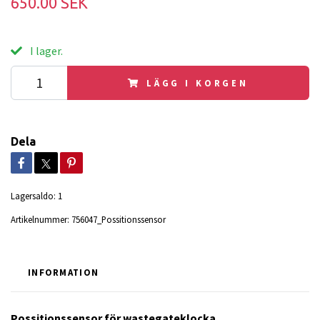
650.00 SEK
I lager.
LÄGG I KORGEN
Dela
Lagersaldo:
1
Artikelnummer:
756047_Possitionssensor
INFORMATION
Possitionssensor för wastegateklocka