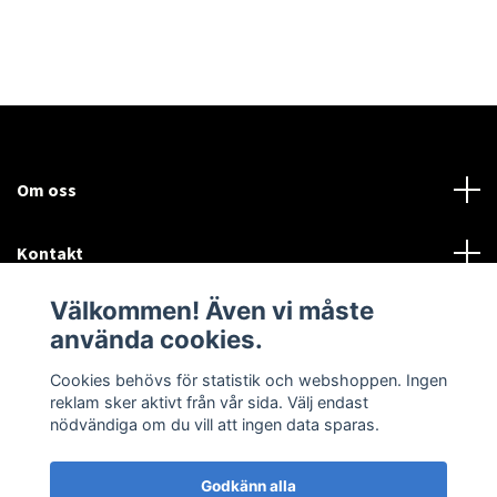
Om oss
Kontakt
Välkommen! Även vi måste
Mer information:
använda cookies.
Sociala medier
Cookies behövs för statistik och webshoppen. Ingen
reklam sker aktivt från vår sida. Välj endast
nödvändiga om du vill att ingen data sparas.
Godkänn alla