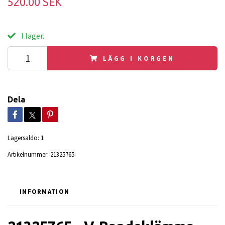
520.00 SEK
I lager.
LÄGG I KORGEN
Dela
Lagersaldo:
1
Artikelnummer:
21325765
INFORMATION