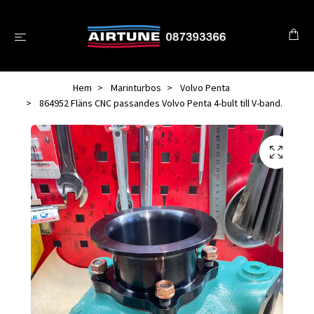
Hem
Marinturbos
Volvo Penta
864952 Fläns CNC passandes Volvo Penta 4-bult till V-band.