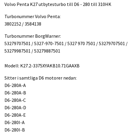
Volvo Penta K27 utbytesturbo till D6 - 280 till 310HK
Turbonummer Volvo Penta:
3802152 / 3584138
Turbonummer BorgWarner:
53279707501 / 5327-970-7501 / 5327 970 7501 / 53279707501 /
53279987501 / 53279887501
Modell: K27.2-3375XYAKB10.71GAAXB
Sitter i samtliga D6 motorer nedan:
D6-280A-A
D6-280A-B
D6-280A-C
D6-280A-D
D6-280A-E
D6-280I-A
D6-280I-B