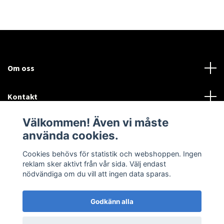
Om oss
Kontakt
Välkommen! Även vi måste
Mer information:
använda cookies.
Sociala medier
Cookies behövs för statistik och webshoppen. Ingen
reklam sker aktivt från vår sida. Välj endast
nödvändiga om du vill att ingen data sparas.
Godkänn alla
© 2026 Airtune Marin och Industriturbo