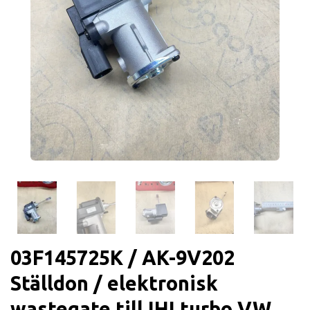
03F145725K / AK-9V202
Ställdon / elektronisk
wastegate till IHI turbo VW