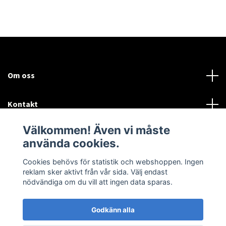
Om oss
Kontakt
Välkommen! Även vi måste
Mer information:
använda cookies.
Sociala medier
Cookies behövs för statistik och webshoppen. Ingen
reklam sker aktivt från vår sida. Välj endast
nödvändiga om du vill att ingen data sparas.
Godkänn alla