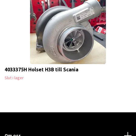
4033375H Holset H3B till Scania
Slut i lager
Om oss