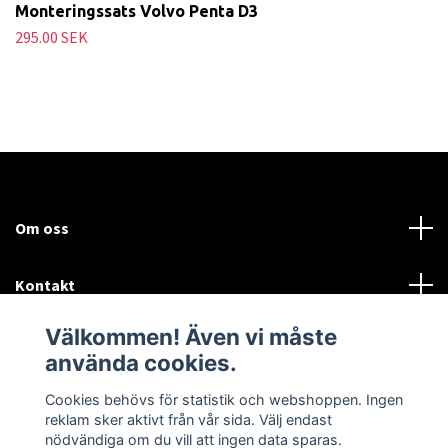
Monteringssats Volvo Penta D3
295.00 SEK
Om oss
Kontakt
Välkommen! Även vi måste
Mer information:
använda cookies.
Sociala medier
Cookies behövs för statistik och webshoppen. Ingen
reklam sker aktivt från vår sida. Välj endast
nödvändiga om du vill att ingen data sparas.