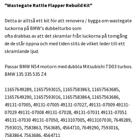
"Wastegate Rattle Flapper Rebuild Kit"
Detta är alltså ett kit för att renovera / bygga om wastegate
luckorna på BMW's dubbelturbo som
ofta drabbas av att det skramlar från luckorna på tomgång
de de står öppna och med tiden slits de vilket leder till ett
skramlande ljud.
Passar BMW N54 motorn med dubbla Mitsubishi TD03 turbos.
BMW 135 335 535 Z4
11657649289, 11657593015, 11657583863, 11657563685,
11657649290, 11657593016, 11657583864, 11657563686,
49131-07005, 49131-07005 49131-07027, 49131-07009 49131-
07029 49131-07008 49131-07028, 49131-07031 49131-07051
49131-07030 49131-07050, 4913107005, 4913107030, 7649289,
7593015, 7583863, 7563685, 4564710, 7649290, 7593016,
7583864, 7563686, 4564711