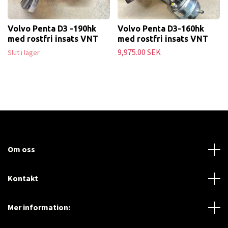
Volvo Penta D3 -190hk
Volvo Penta D3-160hk
med rostfri insats VNT
med rostfri insats VNT
9,975.00 SEK
Slut i lager
Om oss
Kontakt
Mer information: