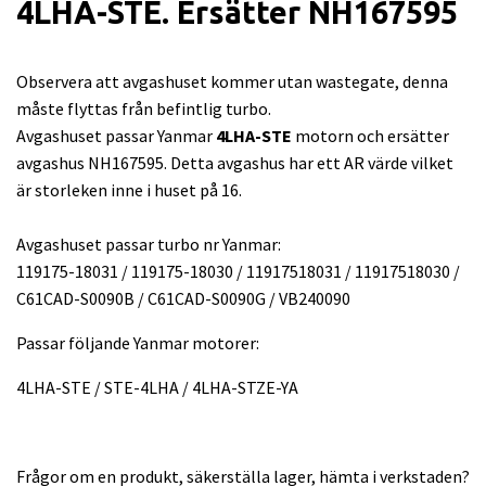
4LHA-STE. Ersätter NH167595
Observera att avgashuset kommer utan wastegate, denna
måste flyttas från befintlig turbo.
Avgashuset passar Yanmar
4LHA-STE
motorn och ersätter
avgashus NH167595. Detta avgashus har ett AR värde vilket
är storleken inne i huset på 16.
Avgashuset passar turbo nr Yanmar:
119175-18031 / 119175-18030 / 11917518031 / 11917518030 /
C61CAD-S0090B / C61CAD-S0090G / VB240090
Passar följande Yanmar motorer:
4LHA-STE / STE-4LHA / 4LHA-STZE-YA
Frågor om en produkt, säkerställa lager, hämta i verkstaden?