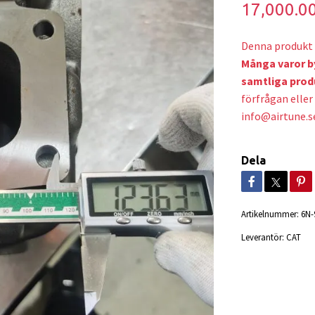
17,000.0
Denna produkt 
Många varor b
samtliga prod
förfrågan eller 
info@airtune.s
Dela
Artikelnummer:
6N-
Leverantör:
CAT