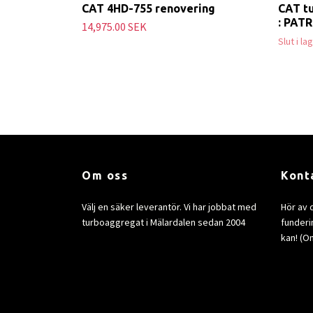
CAT 4HD-755 renovering
CAT t
: PAT
14,975.00 SEK
Slut i la
Om oss
Kont
Välj en säker leverantör. Vi har jobbat med
Hör av 
turboaggregat i Mälardalen sedan 2004
funderin
kan! (Om