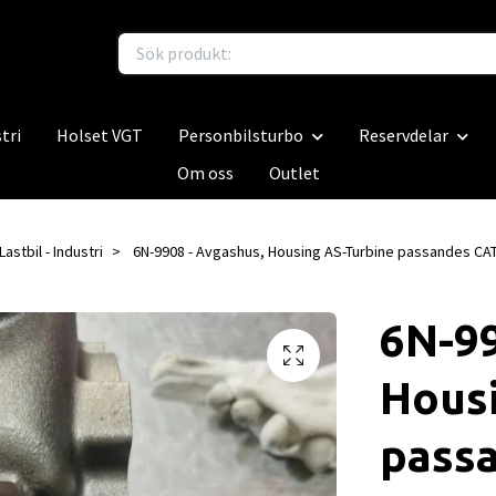
tri
Holset VGT
Personbilsturbo
Reservdelar
Om oss
Outlet
Lastbil - Industri
6N-9908 - Avgashus, Housing AS-Turbine passandes CA
6N-99
Hous
pass