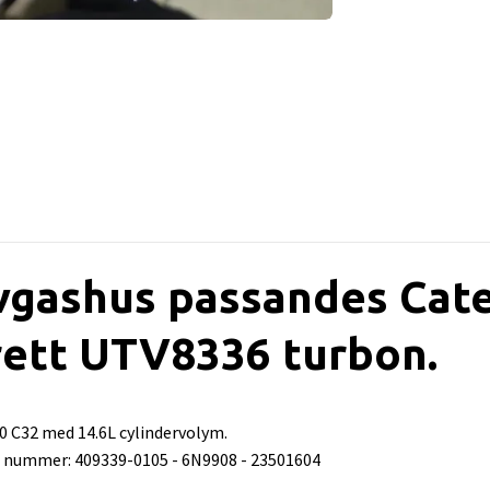
gashus passandes Cate
ett UTV8336 turbon.
 C32 med 14.6L cylindervolym.
a nummer: 409339-0105 - 6N9908 - 23501604