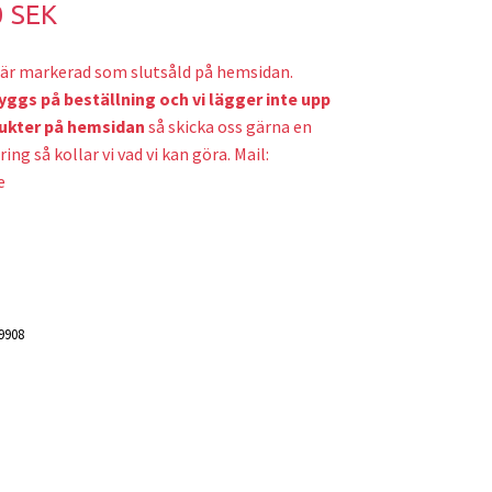
0 SEK
är markerad som slutsåld på hemsidan.
yggs på beställning och v
i lägger inte upp
ukter på hemsidan
så skicka oss gärna en
ring så kollar vi vad vi kan göra. Mail:
e
9908