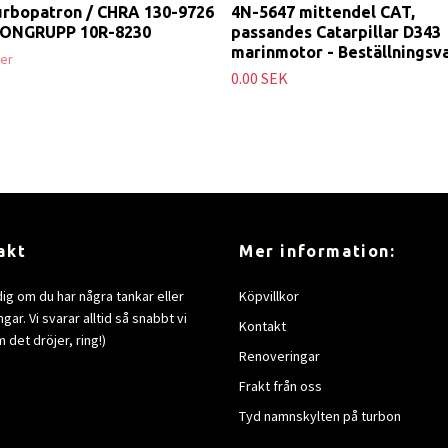
urbopatron / CHRA 130-9726
4N-5647 mittendel CAT,
RONGRUPP 10R-8230
passandes Catarpillar D343
marinmotor - Beställningsv
ger
0.00 SEK
akt
Mer information:
dig om du har några tankar eller
Köpvillkor
gar. Vi svarar alltid så snabbt vi
Kontakt
 det dröjer, ring!)
Renoveringar
Frakt från oss
Tyd namnskylten på turbon