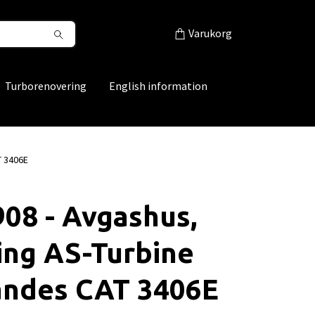
Varukorg
Turborenovering
English information
T 3406E
08 - Avgashus,
ing AS-Turbine
andes CAT 3406E