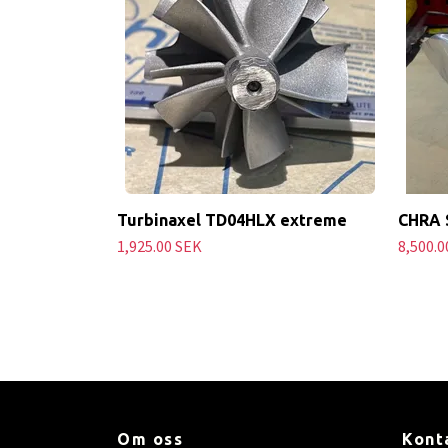
Turbinaxel TD04HLX extreme
CHRA 
1,925.00 SEK
8,500.0
Om oss
Kont