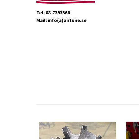
Tel: 08-7393366
Mail: info(a)airtune.se