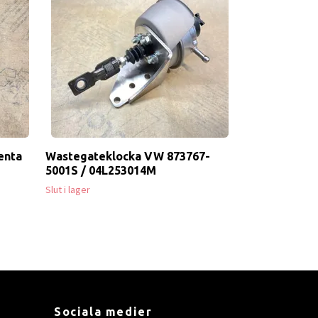
enta
Wastegateklocka VW 873767-
5001S / 04L253014M
Slut i lager
Sociala medier