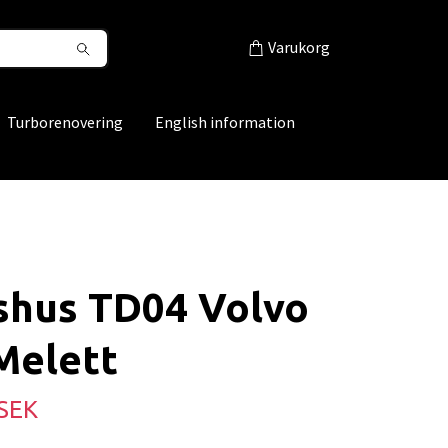
Varukorg
Turborenovering
English information
shus TD04 Volvo
Melett
 SEK