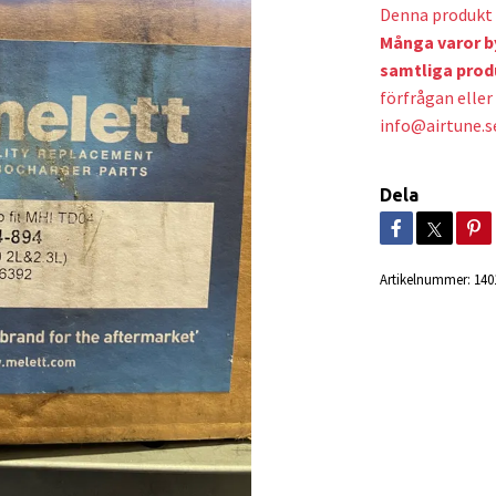
Denna produkt 
Många varor b
samtliga prod
förfrågan eller 
info@airtune.s
Dela
Artikelnummer:
140