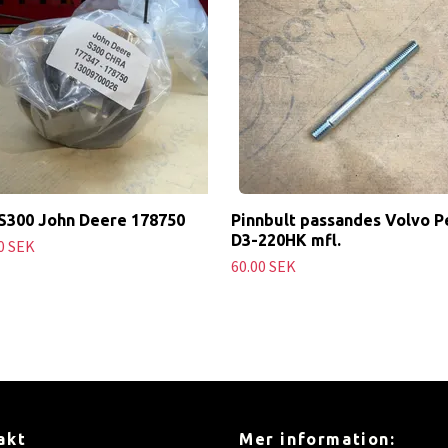
S300 John Deere 178750
Pinnbult passandes Volvo P
D3-220HK mfl.
0 SEK
60.00 SEK
akt
Mer information: