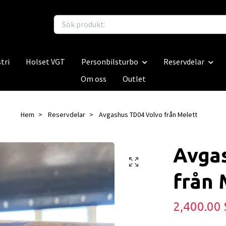
tri
Holset VGT
Personbilsturbo
Reservdelar
Om oss
Outlet
Hem
Reservdelar
Avgashus TD04 Volvo från Melett
Avga
från 
2,400.00