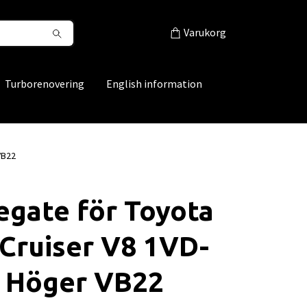
Varukorg
Turborenovering
English information
VB22
gate för Toyota
Cruiser V8 1VD-
- Höger VB22