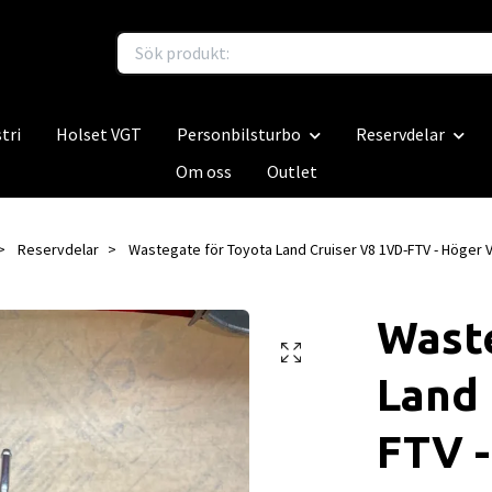
tri
Holset VGT
Personbilsturbo
Reservdelar
Om oss
Outlet
Reservdelar
Wastegate för Toyota Land Cruiser V8 1VD-FTV - Höger 
Waste
Land 
FTV 