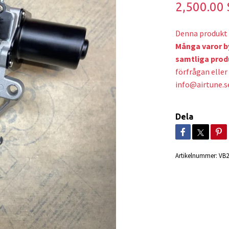
2,500.00
Denna produkt 
Många varor b
samtliga prod
förfrågan eller 
info@airtune.s
Dela
Artikelnummer:
VB2