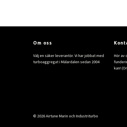
Om oss
Kont
Välj en säker leverantör. Vi har jobbat med
Hör av 
turboaggregat i Mälardalen sedan 2004
funderin
kan! (Om
© 2026 Airtune Marin och Industriturbo