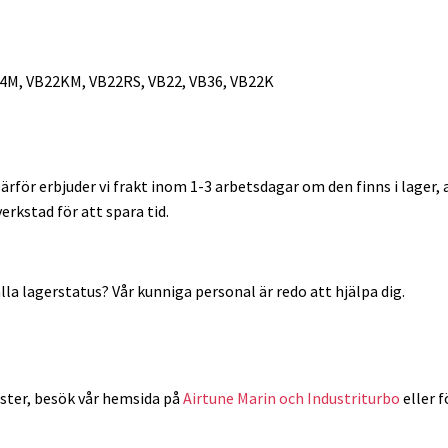
M, VB22KM, VB22RS, VB22, VB36, VB22K
 Därför erbjuder vi frakt inom 1-3 arbetsdagar om den finns i lager,
erkstad för att spara tid.
lla lagerstatus? Vår kunniga personal är redo att hjälpa dig.
ster, besök vår hemsida på
Airtune Marin och Industriturbo
eller f