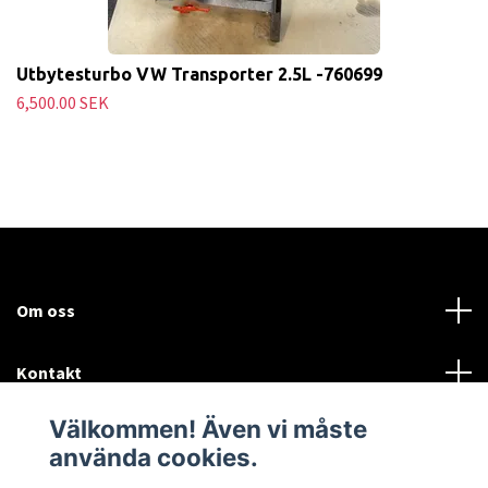
Utbytesturbo VW Transporter 2.5L -760699
6,500.00 SEK
Om oss
Kontakt
Välkommen! Även vi måste
Mer information:
använda cookies.