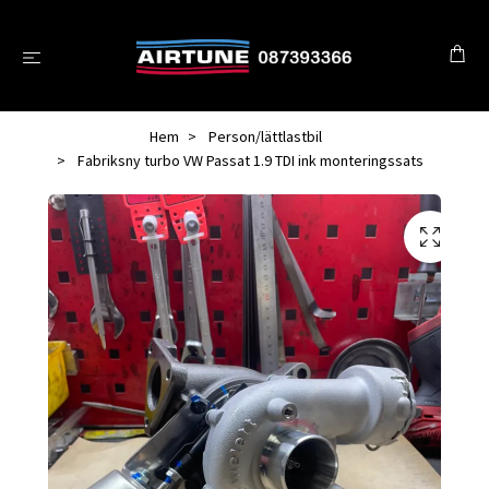
Hem
Person/lättlastbil
Fabriksny turbo VW Passat 1.9 TDI ink monteringssats