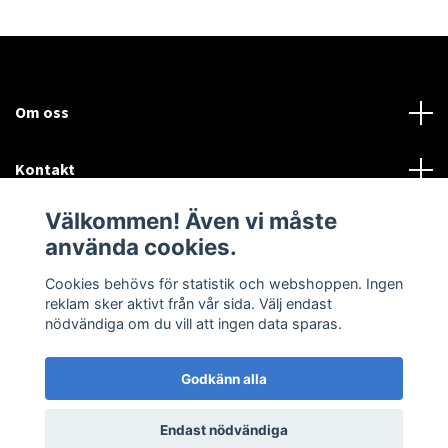
Om oss
Kontakt
Välkommen! Även vi måste
Mer information:
använda cookies.
Sociala medier
Cookies behövs för statistik och webshoppen. Ingen
reklam sker aktivt från vår sida. Välj endast
nödvändiga om du vill att ingen data sparas.
Godkänn alla
© 2026 Airtune Marin och Industriturbo
Endast nödvändiga