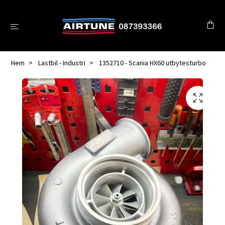
Hem
Lastbil - Industri
1352710 - Scania HX60 utbytesturbo