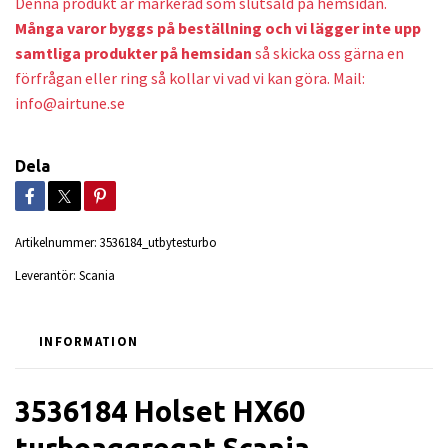
Denna produkt är markerad som slutsåld på hemsidan.
Många varor byggs på beställning och v
i lägger inte upp
samtliga produkter på hemsidan
så skicka oss gärna en
förfrågan eller ring så kollar vi vad vi kan göra. Mail:
info@airtune.se
Dela
Artikelnummer:
3536184_utbytesturbo
Leverantör:
Scania
INFORMATION
3536184 Holset HX60
turboaggregat Scania