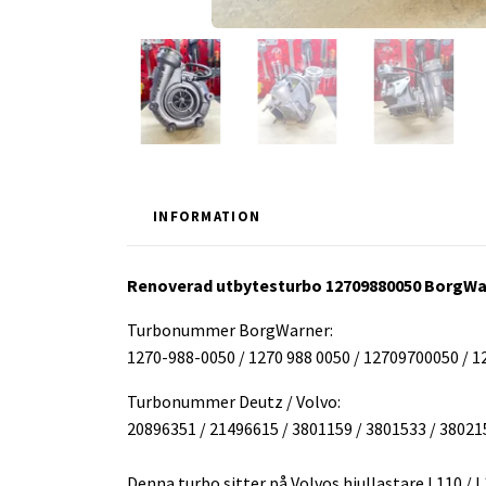
INFORMATION
Renoverad utbytesturbo 12709880050 BorgWa
Turbonummer BorgWarner:
1270-988-0050 / 1270 988 0050 / 12709700050 / 
Turbonummer Deutz / Volvo:
20896351 / 21496615 / 3801159 / 3801533 / 38021
Denna turbo sitter på Volvos hjullastare L110 / L