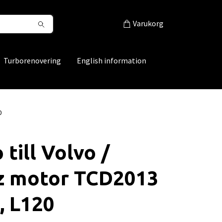
Varukorg
Turborenovering
English information
0
 till Volvo /
z motor TCD2013
, L120