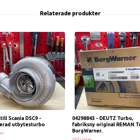
till Scania DSC9 -
04298843 - DEUTZ Turbo,
erad utbytesturbo
fabriksny original REMAN T
BorgWarner.
ger
Slut i lager