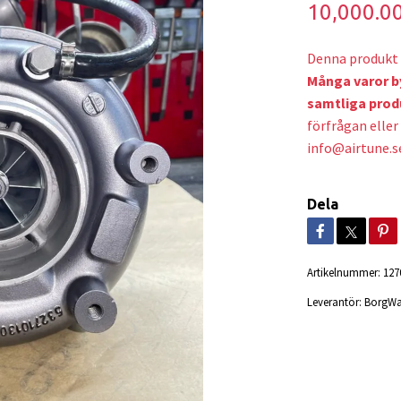
10,000.0
Denna produkt 
Många varor b
samtliga prod
förfrågan eller 
info@airtune.s
Dela
Artikelnummer:
127
Leverantör:
BorgWa