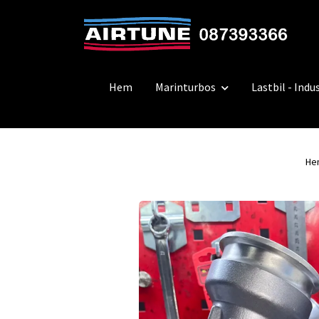
Hem
Marinturbos
Lastbil - Indus
He