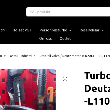
tri
Holset VGT
Personbilsturbo
Reservdelar
Om oss
Outlet
m
Lastbil - Industri
Turbo till Volvo / Deutz motor TCD2013 -L110, L12
Turbo
Deut
-L110