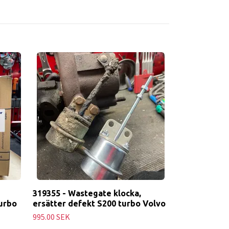
319355 - Wastegate klocka,
urbo
ersätter defekt S200 turbo Volvo
995.00 SEK