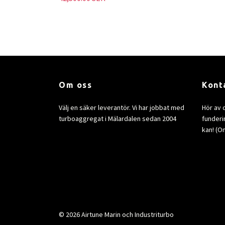
Om oss
Kont
Välj en säker leverantör. Vi har jobbat med
Hör av 
turboaggregat i Mälardalen sedan 2004
funderin
kan! (Om
© 2026 Airtune Marin och Industriturbo