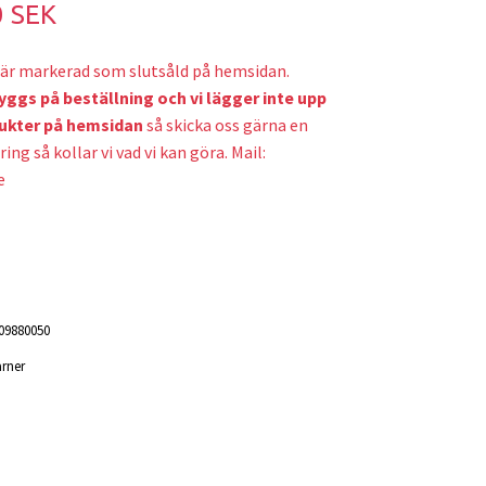
0 SEK
är markerad som slutsåld på hemsidan.
yggs på beställning och v
i lägger inte upp
ukter på hemsidan
så skicka oss gärna en
ring så kollar vi vad vi kan göra. Mail:
e
09880050
rner