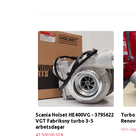
Scania Holset HE400VG - 3795622
Turbo 
VGT Fabriksny turbo 3-5
Renov
arbetsdagar
Slut i la
42,500.00 SEK