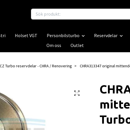
tri
Holset VGT
Personbilsturbo
Reservdelar
Om oss
Outlet
CZ Turbo reservdelar - CHRA / Renovering
CHRA313347 original mittendel
CHRA
mitte
Turbo