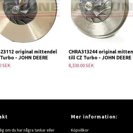
23112 original mittendel
CHRA313244 original mitten
Z Turbo - JOHN DEERE
till CZ Turbo - JOHN DEERE
0 SEK
8,330.00 SEK
akt
Mer information:
dig om du har några tankar eller
Köpvillkor