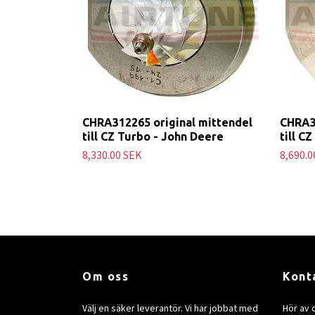
CHRA312265 original mittendel
CHRA3
till CZ Turbo - John Deere
till C
8,330.00 SEK
8,690.0
Om oss
Kont
Välj en säker leverantör. Vi har jobbat med
Hör av 