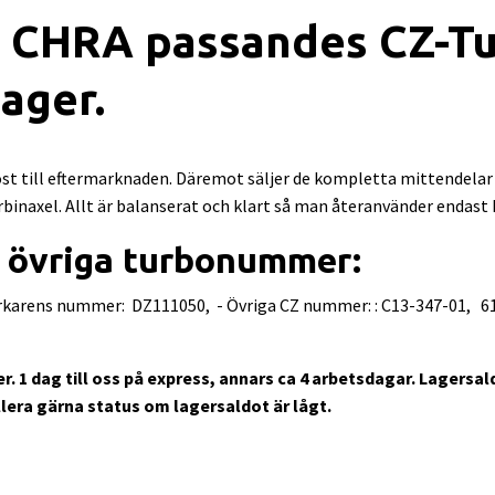
CHRA passandes CZ-Tur
lager.
st till eftermarknaden. Däremot säljer de kompletta mittendelar 
inaxel. Allt är balanserat och klart så man återanvänder endast h
 övriga turbonummer:
rkarens nummer: DZ111050, - Övriga CZ nummer: : C13-347-01, 6
er. 1 dag till oss på express, annars ca 4 arbetsdagar. Lagersa
lera gärna status om lagersaldot är lågt.