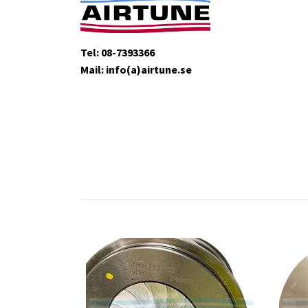
Tel: 08-7393366
Mail: info(a)airtune.se