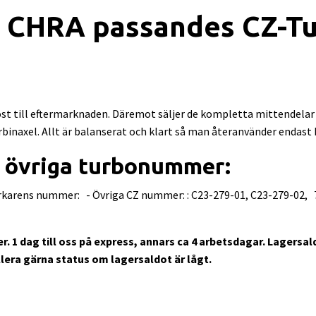
 CHRA passandes CZ-Tu
st till eftermarknaden. Däremot säljer de kompletta mittendelar 
inaxel. Allt är balanserat och klart så man återanvänder endast h
 övriga turbonummer:
karens nummer: - Övriga CZ nummer: : C23-279-01, C23-279-02, 
er. 1 dag till oss på express, annars ca 4 arbetsdagar. Lagersa
lera gärna status om lagersaldot är lågt.