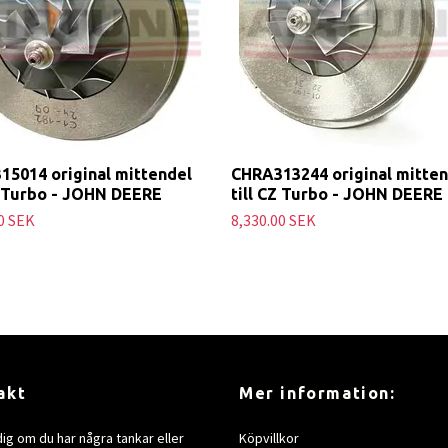
15014 original mittendel
CHRA313244 original mitten
Z Turbo - JOHN DEERE
till CZ Turbo - JOHN DEERE
0 SEK
8,330.00 SEK
akt
Mer information:
dig om du har några tankar eller
Köpvillkor