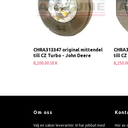
CHRA313347 original mittendel
CHRA3
till CZ Turbo - John Deere
till C
8,100.00 SEK
8,150.0
Om oss
Kont
Välj en säker leverantör. Vi har jobbat med
Hör av 