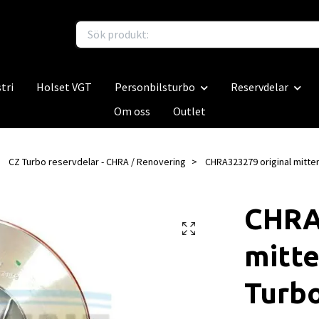
tri
Holset VGT
Personbilsturbo
Reservdelar
Om oss
Outlet
CZ Turbo reservdelar - CHRA / Renovering
CHRA323279 original mitten
CHRA
mitte
Turb