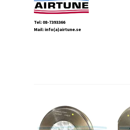
Tel: 08-7393366
Mail: info(a)airtune.se