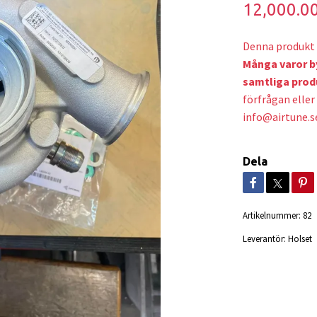
12,000.0
Denna produkt 
Många varor b
samtliga prod
förfrågan eller 
info@airtune.s
Dela
Artikelnummer:
82
Leverantör:
Holset