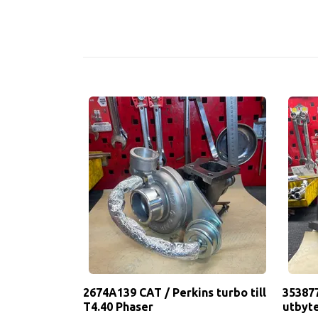
2674A139 CAT / Perkins turbo till
353877
T4.40 Phaser
utbyt