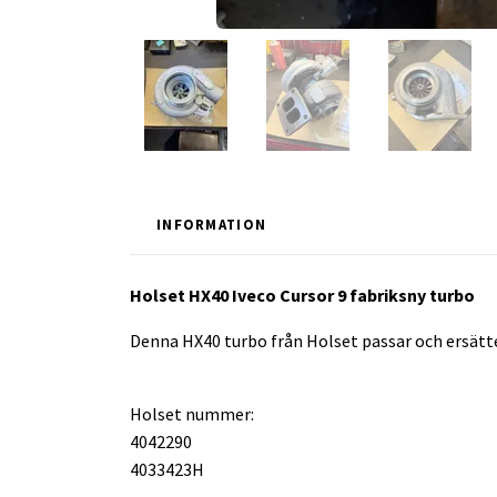
INFORMATION
Holset HX40 Iveco Cursor 9 fabriksny turbo
Denna HX40 turbo från Holset passar och ersät
Holset nummer:
4042290
4033423H