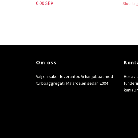
0.00 SEK
Slut i la
Om oss
Kont
Välj en säker leverantör. Vi har jobbat med
Hör av 
turboaggregat i Mälardalen sedan 2004
funderin
kan! (Om