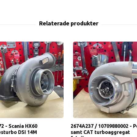
2 - Scania HX60
2674A237 / 10709880002 - P
esturbo DSI 14M
samt CAT turboaggregat