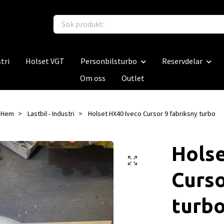
tri
Holset VGT
Personbilsturbo
Reservdelar
Om oss
Outlet
Hem
Lastbil - Industri
Holset HX40 Iveco Cursor 9 fabriksny turbo
Holse
Curso
turb