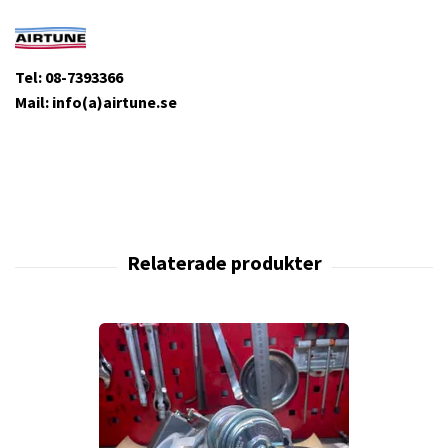
Tel: 08-7393366
Mail: info(a)airtune.se