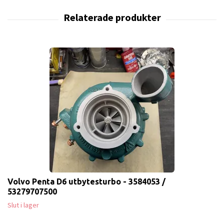
Volvo Penta D6 utbytesturbo - 3584053 /
53279707500
Slut i lager