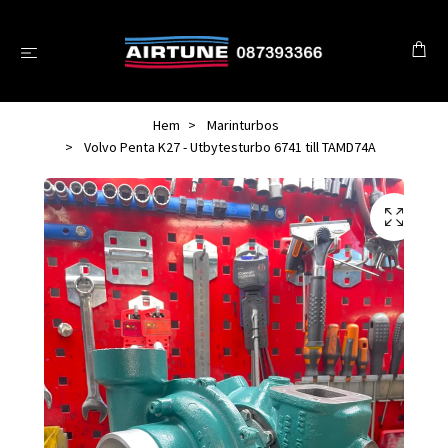
Hem
Marinturbos
Volvo Penta K27 - Utbytesturbo 6741 till TAMD74A