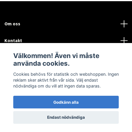
Om oss
Kontakt
Välkommen! Även vi måste
Mer information:
använda cookies.
Sociala medier
Cookies behövs för statistik och webshoppen. Ingen
reklam sker aktivt från vår sida. Välj endast
nödvändiga om du vill att ingen data sparas.
Godkänn alla
© 2026 Airtune Marin och Industriturbo
Endast nödvändiga