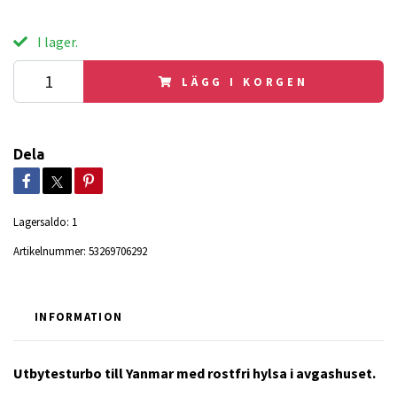
I lager.
LÄGG I KORGEN
Dela
Lagersaldo:
1
Artikelnummer:
53269706292
INFORMATION
Utbytesturbo till Yanmar med rostfri hylsa i avgashuset.