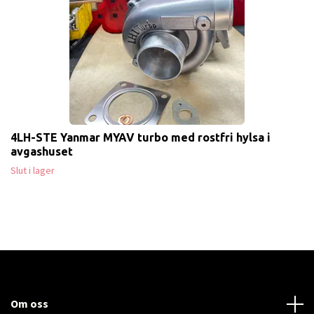
4LH-STE Yanmar MYAV turbo med rostfri hylsa i
avgashuset
Slut i lager
Om oss