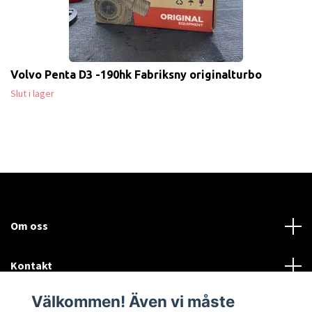
Volvo Penta D3 -190hk Fabriksny originalturbo
Slut i lager
Om oss
Kontakt
Välkommen! Även vi måste
Mer information: