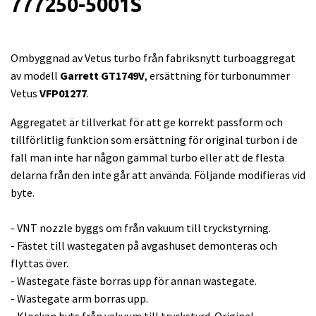
777250-5001S
Ombyggnad av Vetus turbo från fabriksnytt turboaggregat
av modell
Garrett GT1749V
, ersättning för turbonummer
Vetus
VFP01277
.
Aggregatet är tillverkat för att ge korrekt passform och
tillförlitlig funktion som ersättning för original turbon i de
fall man inte har någon gammal turbo eller att de flesta
delarna från den inte går att använda. Följande modifieras vid
byte.
- VNT nozzle byggs om från vakuum till tryckstyrning.
- Fästet till wastegaten på avgashuset demonteras och
flyttas över.
- Wastegate fäste borras upp för annan wastegate.
- Wastegate arm borras upp.
- Klockan byts från vakuum till tryckstyrd. Original