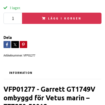
I lager.
LÄGG I KORGEN
Dela
Artikelnummer:
VFP01277
INFORMATION
VFP01277 -
Garrett GT1749V
ombyggd för Vetus marin –