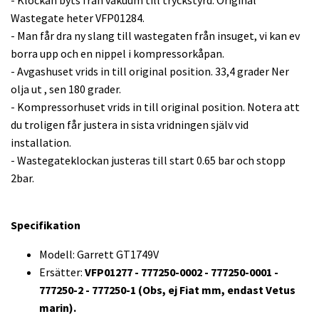
Wastegate heter VFP01284.
- Man får dra ny slang till wastegaten från insuget, vi kan ev
borra upp och en nippel i kompressorkåpan.
- Avgashuset vrids in till original position. 33,4 grader Ner
olja ut , sen 180 grader.
- Kompressorhuset vrids in till original position. Notera att
du troligen får justera in sista vridningen själv vid
installation.
- Wastegateklockan justeras till start 0.65 bar och stopp
2bar.
Specifikation
Modell: Garrett GT1749V
Ersätter:
VFP01277 - 777250-0002 - 777250-0001 -
777250-2 - 777250-1 (Obs, ej Fiat mm, endast Vetus
marin).