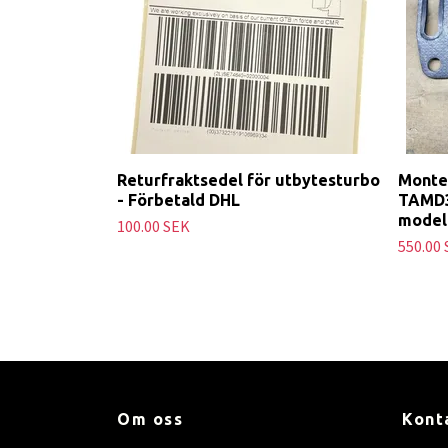
Returfraktsedel för utbytesturbo
Monte
- Förbetald DHL
TAMD3
model
100.00 SEK
550.00
Om oss
Kont