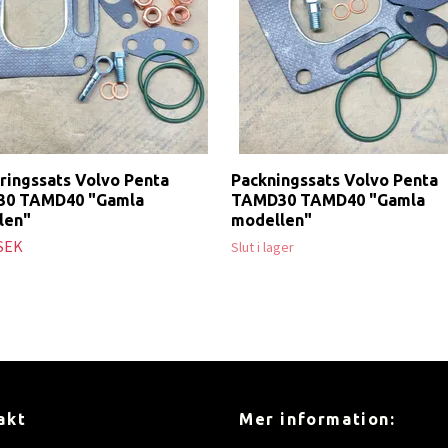
ringssats Volvo Penta
Packningssats Volvo Penta
0 TAMD40 "Gamla
TAMD30 TAMD40 "Gamla
len"
modellen"
 SEK
Slut i lager
akt
Mer information: