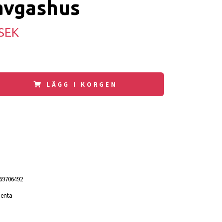
avgashus
 SEK
LÄGG I KORGEN
69706492
Penta