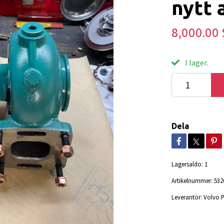
nytt 
8,000.00
I lager.
Dela
Lagersaldo:
1
Artikelnummer:
532
Leverantör:
Volvo 