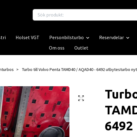
tri
Holset VGT
Personbilsturbo
Reservdelar
Om oss
Outlet
nturbos
Turbo till Volvo Penta TAMD40 / AQAD40 - 6492 utbytesturbo ny
Turbo
TAMD
6492