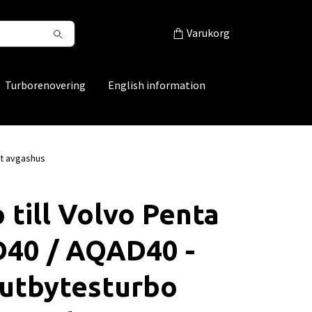
Varukorg
Turborenovering
English information
tt avgashus
 till Volvo Penta
40 / AQAD40 -
 utbytesturbo