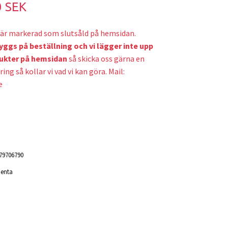
0 SEK
är markerad som slutsåld på hemsidan.
yggs på beställning och v
i lägger inte upp
ukter på hemsidan
så skicka oss gärna en
ring så kollar vi vad vi kan göra. Mail:
e
79706790
Penta