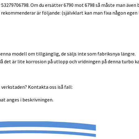
r 53279706798. Om du ersätter 6790 mot 6798 så måste man även by
a rekommenderar är följande: (självklart kan man fixa någon egen 
denna modell om tillgänglig, de säljs inte som fabriksnya längre.
å det är lite korrosion på utlopp och vridningen på denna turbo kan
 verkstaden? Kontakta oss iså fall:
at anges i beskrivningen.