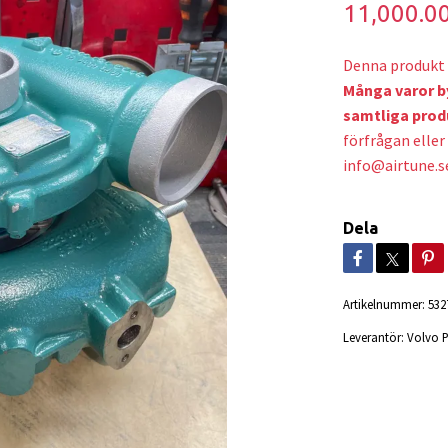
11,000.0
Denna produkt 
Många varor b
samtliga prod
förfrågan eller 
info@airtune.s
Dela
Artikelnummer:
532
Leverantör:
Volvo 