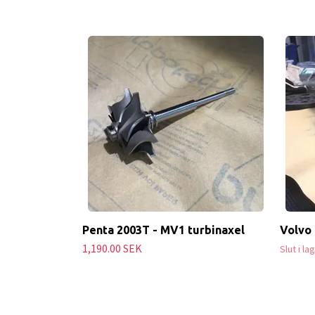
Penta 2003T - MV1 turbinaxel
Volvo
1,190.00 SEK
Slut i la