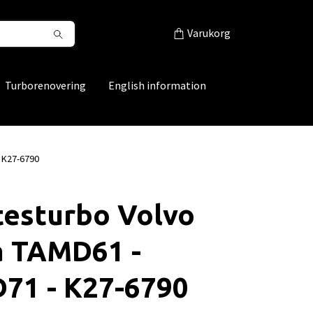
Varukorg
Turborenovering
English information
 K27-6790
testurbo Volvo
a TAMD61 -
71 - K27-6790