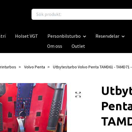
tri
Holset VGT
Personbilsturbo
Reservdelar
Om oss
Outlet
rinturbos
Volvo Penta
Utbytesturbo Volvo Penta TAMD61 - TAMD71 -
Utby
Pent
TAMD