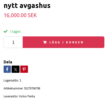
nytt avgashus
16,000.00 SEK
I lager.
LÄGG I KORGEN
Dela
Lagersaldo:
2
Artikelnummer:
53279706798
Leverantör:
Volvo Penta