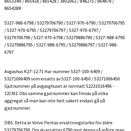
865334R / 865418 / 865428 / 3802062 / 848275 / 864878 /
865428R
5327-988-6798 / 53279706790 / 5327-970-6790 / 53279706795
/ 5327-970-6795 / 53279706797 / 5327-970-6797 /
53279706798 / 5327-970-6798 / 53279886790 / 5327-988-6790
/ 53279886795 / 5327-988-6795 / 53279886797 / 5327-988-
6797
Avgashus K27-12.71 Har nummer 5327-100-6409 /
53271006409 som ersatts av 5327-100-6450 / 53271006450
Gjutnummer på avgasghuset är normalt 52231016496 -
12CM2. Obs samma gjutnummer kan finnas på olika
aggregat så man kan inte helt säkert endast gå på
gjutnummer.
OBS. Detta är Volvo Pentas ersättningsturbo för äldre
53279706790. Om du ersätter 6790 mot denna så måste man