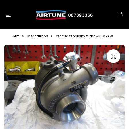
Hem
Marinturbos
Yanmar fabriksny turbo - IHIMYAW