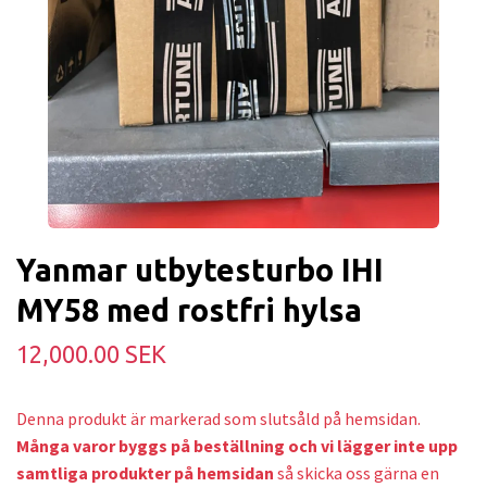
Yanmar utbytesturbo IHI
MY58 med rostfri hylsa
12,000.00 SEK
Denna produkt är markerad som slutsåld på hemsidan.
Många varor byggs på beställning och v
i lägger inte upp
samtliga produkter på hemsidan
så skicka oss gärna en