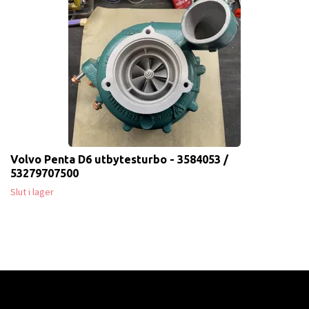
Volvo Penta D6 utbytesturbo - 3584053 /
53279707500
Slut i lager