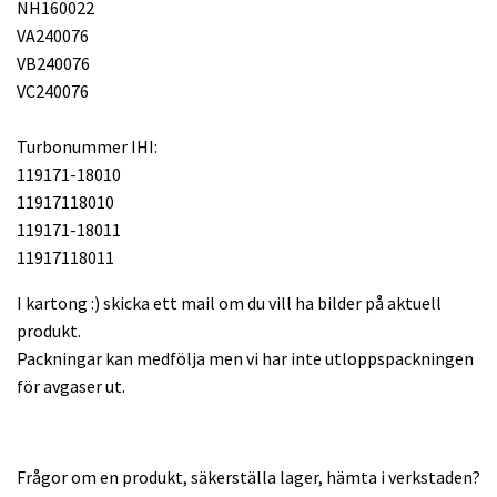
NH160022
VA240076
VB240076
VC240076
Turbonummer IHI:
119171-18010
11917118010
119171-18011
11917118011
I kartong :) skicka ett mail om du vill ha bilder på aktuell
produkt.
Packningar kan medfölja men vi har inte utloppspackningen
för avgaser ut.
Frågor om en produkt, säkerställa lager, hämta i verkstaden?