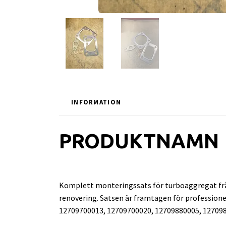
INFORMATION
PRODUKTNAMN
Komplett monteringssats för turboaggregat från
renovering. Satsen är framtagen för professi
12709700013, 12709700020, 12709880005, 127098