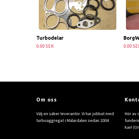
Turbodelar
BorgW
0.00 SEK
0.00 SE
Om oss
Kont
Välj en säker leverantör. Vi har jobbat med
Hör av 
turboaggregat i Mälardalen sedan 2004
funderin
kan! (Om