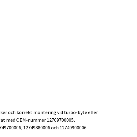
ker och korrekt montering vid turbo-byte eller
gregat med OEM-nummer 12709700005,
749700006, 12749880006 och 12749900006.