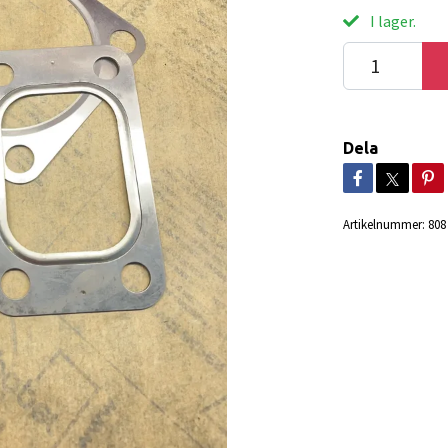
I lager.
Dela
Artikelnummer:
808