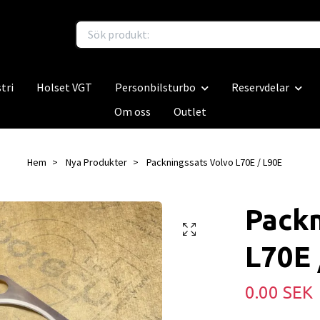
tri
Holset VGT
Personbilsturbo
Reservdelar
Om oss
Outlet
Hem
Nya Produkter
Packningssats Volvo L70E / L90E
Packn
L70E 
0.00 SEK