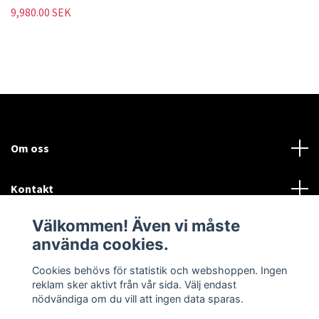
9,980.00 SEK
Om oss
Kontakt
Välkommen! Även vi måste
Mer information:
använda cookies.
Sociala medier
Cookies behövs för statistik och webshoppen. Ingen
reklam sker aktivt från vår sida. Välj endast
nödvändiga om du vill att ingen data sparas.