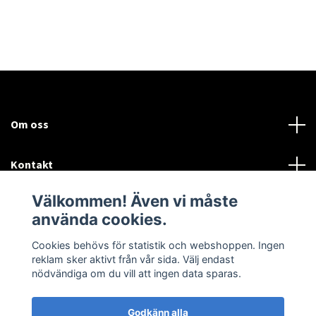
Om oss
Kontakt
Välkommen! Även vi måste
Mer information:
använda cookies.
Sociala medier
Cookies behövs för statistik och webshoppen. Ingen
reklam sker aktivt från vår sida. Välj endast
nödvändiga om du vill att ingen data sparas.
Godkänn alla