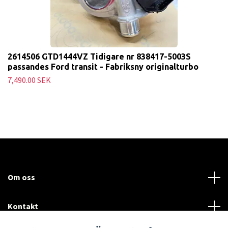
2614506 GTD1444VZ Tidigare nr 838417-5003S
passandes Ford transit - Fabriksny originalturbo
7,490.00 SEK
Om oss
Kontakt