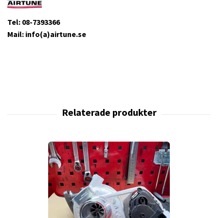
Tel: 08-7393366
Mail: info(a)airtune.se