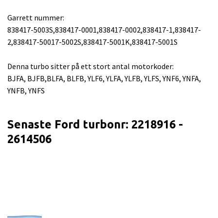
Garrett nummer:
838417-5003S,838417-0001,838417-0002,838417-1,838417-
2,838417-50017-5002S,838417-5001K,838417-5001S
Denna turbo sitter på ett stort antal motorkoder:
BJFA, BJFB,BLFA, BLFB, YLF6, YLFA, YLFB, YLFS, YNF6, YNFA,
YNFB, YNFS
Senaste Ford turbonr: 2218916 -
2614506